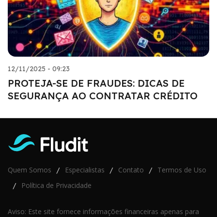
12/11/2025 - 09:23
PROTEJA-SE DE FRAUDES: DICAS DE
SEGURANÇA AO CONTRATAR CRÉDITO
Quem Somos
Especialistas
Contato
Termos de Uso
/
/
/
Política de Privacidade
/
Aviso: Este site fornece informações financeiras apenas para