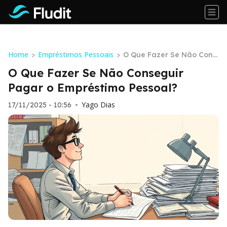
Home
Empréstimos Pessoais
>
>
O Que Fazer Se Não Cons
eguir Pagar o Empréstim
O Que Fazer Se Não Conseguir
o Pessoal?
Pagar o Empréstimo Pessoal?
Yago Dias
17/11/2025 - 10:56
•