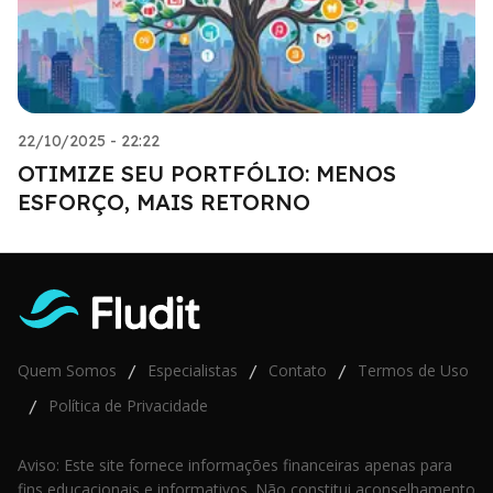
22/10/2025 - 22:22
OTIMIZE SEU PORTFÓLIO: MENOS
ESFORÇO, MAIS RETORNO
Quem Somos
Especialistas
Contato
Termos de Uso
/
/
/
Política de Privacidade
/
Aviso: Este site fornece informações financeiras apenas para
fins educacionais e informativos. Não constitui aconselhamento