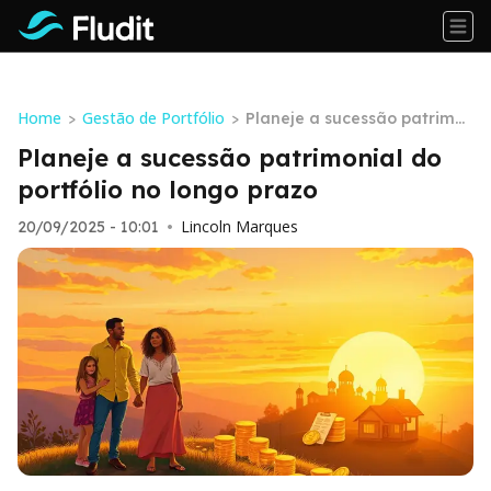
Home
Gestão de Portfólio
>
>
Planeje a sucessão patrimo
nial do portfólio no longo pr
Planeje a sucessão patrimonial do
azo
portfólio no longo prazo
Lincoln Marques
20/09/2025 - 10:01
•