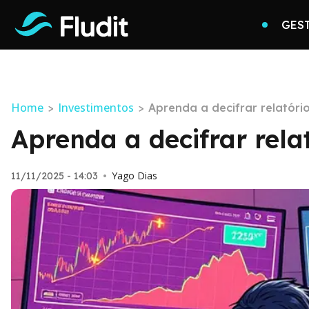
GES
Home
Investimentos
>
>
Aprenda a decifrar relatór
Aprenda a decifrar rela
Yago Dias
11/11/2025 - 14:03
•