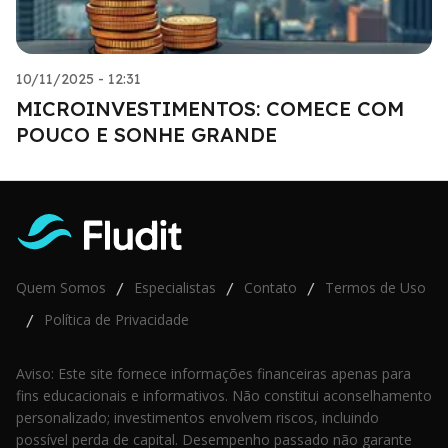
10/11/2025 - 12:31
MICROINVESTIMENTOS: COMECE COM
POUCO E SONHE GRANDE
Quem Somos
Especialistas
Contato
Termos de Uso
/
/
/
Política de Privacidade
/
Aviso: Este site fornece informações financeiras apenas para
fins educacionais e informativos. Não constitui aconselhamento
personalizado; investimentos envolvem riscos, incluindo
possível perda de capital. Desempenho passado não garante