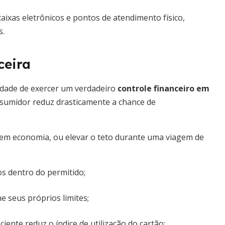
ixas eletrônicos e pontos de atendimento físico,
s.
ceira
lidade de exercer um verdadeiro
controle financeiro em
consumidor reduz drasticamente a chance de
 em economia, ou elevar o teto durante uma viagem de
os dentro do permitido;
e seus próprios limites;
iente reduz o índice de utilização do cartão;