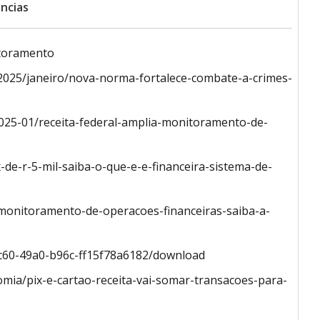
ncias
itoramento
/2025/janeiro/nova-norma-fortalece-combate-a-crimes-
2025-01/receita-federal-amplia-monitoramento-de-
-de-r-5-mil-saiba-o-que-e-e-financeira-sistema-de-
/monitoramento-de-operacoes-financeiras-saiba-a-
4c60-49a0-b96c-ff15f78a6182/download
mia/pix-e-cartao-receita-vai-somar-transacoes-para-