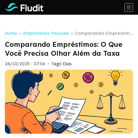
Home
Empréstimos Pessoais
>
>
Comparando Empréstimo
s: O Que Você Precisa Olh
Comparando Empréstimos: O Que
ar Além da Taxa
Você Precisa Olhar Além da Taxa
Yago Dias
24/10/2025 - 07:06
•