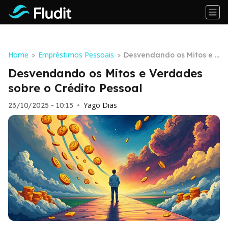
Home
Empréstimos Pessoais
>
>
Desvendando os Mitos e V
erdades sobre o Crédito P
Desvendando os Mitos e Verdades
essoal
sobre o Crédito Pessoal
Yago Dias
23/10/2025 - 10:15
•