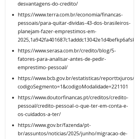
desvantagens-do-credito/
https://www.terra.com.br/economia/financas-
pessoais/para-quitar-dividas-43-dos-brasileiros-
planejam-fazer-emprestimos-em-
2025,1a942fa401687c1adddc13042e1d4befkp6afskn
https://www.serasa.com.br/credito/blog/5-
fatores-para-analisar-antes-de-pedir-
emprestimo-pessoal/
https://www.bcb.gov.br/estatisticas/reporttxjuros/?
codigoSegmento=1&codigoModalidade=221101
https://www.doutorfinancas.pt/creditos/credito-
pessoal/credito-pessoal-o-que-ter-em-conta-e-
os-cuidados-a-ter/
https://www.gov.br/fazenda/pt-
br/assuntos/noticias/2025/junho/migracao-de-